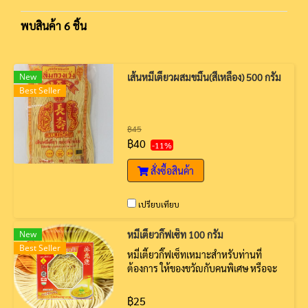
พบสินค้า 6 ชิ้น
New
เส้นหมี่เตี๊ยวผสมขมิ้น(สีเหลือง) 500 กรัม
Best Seller
฿45
฿40
-11%
สั่งซื้อสินค้า
เปรียบเทียบ
New
หมี่เตี๊ยวกิ๊ฟเซ็ท 100 กรัม
Best Seller
หมี่เตี๊ยวกิ๊ฟเซ็ทเหมาะสำหรับท่านที่
ต้องการ ให้ของขวัญกับคนพิเศษ หรือจะ
ใช้ในงานมงคลต่างๆ
฿25